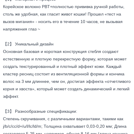
Корейское волокно PBT+полностью прививка ручной работы,
столь же удобная, как гласит живот кошки! Прошел «тест на
вызов мигания» - носить его в течение 10 часов, не вызывая
напряжения глаз ~
【2】 Уникальный дизайн
Основная базовая и короткая конструкция стебля создают
естественную и плотную перекрестную форму, которая может
создать текстурированный и плотный эффект кожи. Каждый
кластер ресниц состоит из вентиляционной формы и кончика
волос на 3 мм длиннее, чем он, достигая эффекта «отчетливого
корня и хвоста», который может создать динамический и легкий
эффект.
【3】 Разнообразные спецификации:
Степень скручивания, с различными вариантами, такими как
j/b/c/cc/d+/u/l/lc/ld/m; Толщина охватывает 0,03-0,20 мм; Длина
составляет 5-25 мм, например, общая 8-16 мм (длина кончика