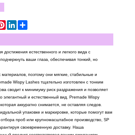
atsApp
Pinterest
LinkedIn
Share
 достижения естественного и легкого вида с
подчеркнуть ваши глаза, обеспечивая тонкий, но
 материалов, поэтому они мягкие, стабильные и
emade Wispy Lashes тщательно изготовлен с тонким
ва сводит к минимуму риск раздражения и позволяет
о элегантный и естественный вид. Premade Wispy
которая аккуратно снимается, не оставляя следов.
идуальной упаковке и маркировке, которые помогут вам
 отбора проб или крупномасштабное производство, SP
гарантируя своевременную доставку. Наша
нечный продукт соответствовал вашим ожиданиям.