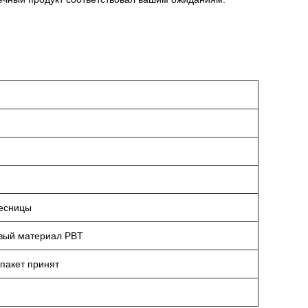
ресницы
вый материал PBT
пакет принят