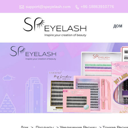

support@speyelash.com
+86-18863910776

ДОМ
Дом
>
Продукты
>
Увеличение Ресниц
>
Тонкие Ресн