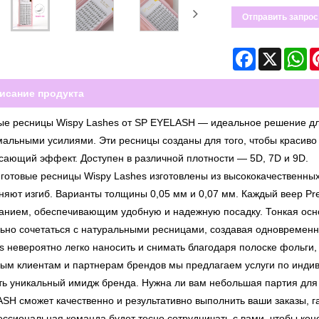
Отправить запрос
Facebook
X
Wh
исание продукта
ые ресницы Wispy Lashes от SP EYELASH — идеальное решение для
альными усилиями. Эти ресницы созданы для того, чтобы красиво 
сающий эффект. Доступен в различной плотности — 5D, 7D и 9D.
готовые ресницы Wispy Lashes изготовлены из высококачественных
няют изгиб. Варианты толщины 0,05 мм и 0,07 мм. Каждый веер Pr
анием, обеспечивающим удобную и надежную посадку. Тонкая осно
ьно сочетаться с натуральными ресницами, создавая одновременн
s невероятно легко наносить и снимать благодаря полоске фольги, 
ым клиентам и партнерам брендов мы предлагаем услуги по индив
ть уникальный имидж бренда. Нужна ли вам небольшая партия для
SH сможет качественно и результативно выполнить ваши заказы, 
ссиональная команда будет тесно сотрудничать с вами, чтобы ко