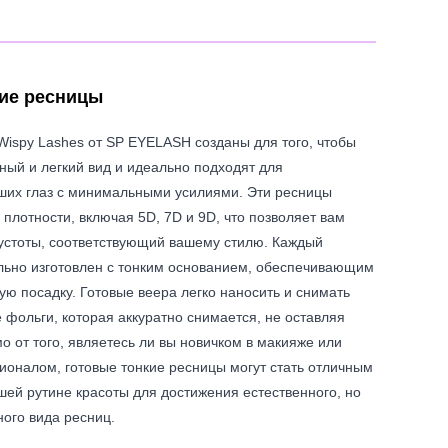
кие ресницы
Wispy Lashes от SP EYELASH созданы для того, чтобы
ный и легкий вид и идеально подходят для
ших глаз с минимальными усилиями. Эти ресницы
плотности, включая 5D, 7D и 9D, что позволяет вам
густоты, соответствующий вашему стилю. Каждый
льно изготовлен с тонким основанием, обеспечивающим
ю посадку. Готовые веера легко наносить и снимать
 фольги, которая аккуратно снимается, не оставляя
о от того, являетесь ли вы новичком в макияже или
оналом, готовые тонкие ресницы могут стать отличным
ей рутине красоты для достижения естественного, но
ого вида ресниц.