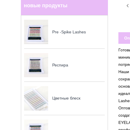
новые продукты
Pre -Spike Lashes
Оп
Готов
миним
потря
Респира
Наши 
сохра
основ
идеал
Цветные блеск
Lashe
Оптов
созда
EYELA
профе