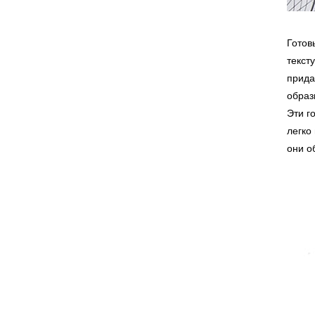
Готов
текст
прида
образ
Эти г
легко
они о