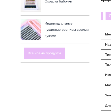
Окраска бабочки
Индивидуальные
пушистые ресницы своими
Ме
руками
На
Все новые продукты
Ти
То
Им
Ма
Упа
Дл