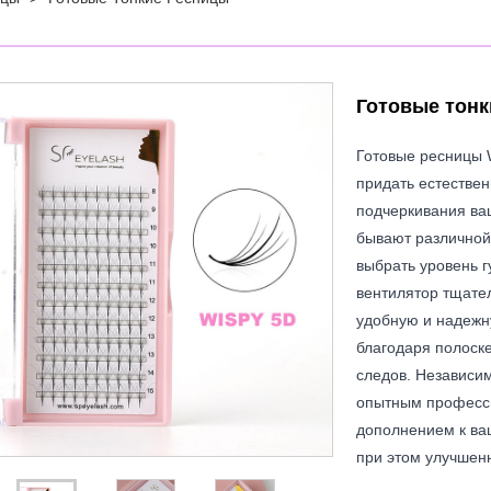
Готовые тон
Готовые ресницы 
придать естествен
подчеркивания ва
бывают различной 
выбрать уровень 
вентилятор тщате
удобную и надежну
благодаря полоске
следов. Независим
опытным професси
дополнением к ваш
при этом улучшенн