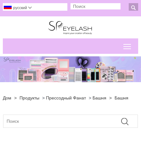

русский

Пер
Дом
>
Продукты
>
Прессодный Фанат
>
Башня
>
Башня