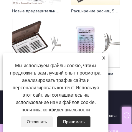
Новые предварительные фанаты дизайна
Расширение ресниц Spire
X
Мы используем файлы cookie, чтобы
предложить вам лучший опыт просмотра,
Аниме -сказочный ресницы
Аниме -крылышки
анализировать трафик сайта и
персонализировать контент. Используя
этот сайт, вы соглашаетесь на
использование нами файлов cookie.
политика конфиденциальности
Copyright © 2024 Qingdao SP Eyelash Co., Ltd. Все права
защищены.
Отклонять
Принимать
WhatsApp
Электронная почта