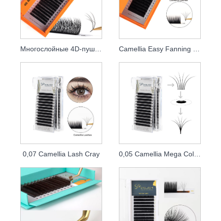
Многослойные 4D-пушистые камеллии Wispy Lashes Extensions
Camellia Easy Fanning Volume Lashes
0,07 Camellia Lash Cray
0,05 Camellia Mega Colume Beses